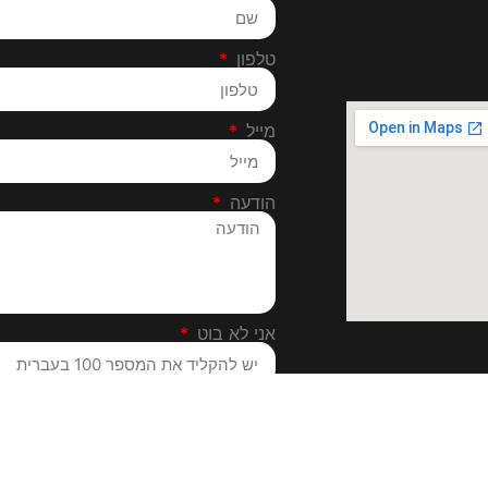
טלפון
מייל
הודעה
אני לא בוט
אני מאשר/ת כי קראתי והבנתי את מ
(תקנון האתר), ואני מסכים/ה להם במל
של