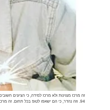
94. וזה נהדר, כי הם ישאפו לטופ בכל תחום. זה מרכז מצוינות, כי אף אחד לא מוותר להם ועליהם. כי הם שומעים הסברים של החומר, אבל […]