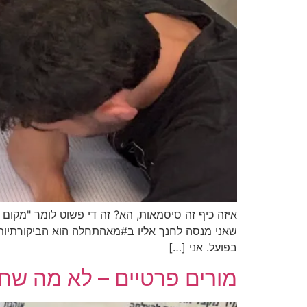
איזה כיף זה סיסמאות, הא? זה די פשוט לומר "מקום
שאני מנסה לחנך אליו ב#מאהתחלה הוא הביקורתיות
בפועל. אני […]
מורים פרטיים – לא מה ש