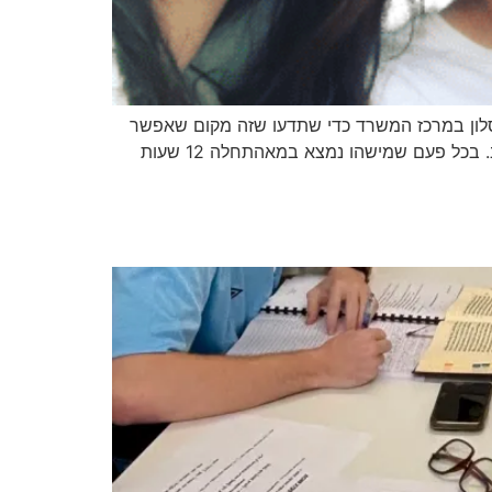
סלון במרכז המשרד כדי שתדעו שזה מקום שאפשר
להיות בו אתם. להרגיש ולבטא הכל. גם עצבים, גם צחוקים, גם פחדים. בכל פעם שאתם נפתחים בפני, הלב שלי מתרחב. בכל פעם שמישהו נמצא במאהתחלה 12 שעות